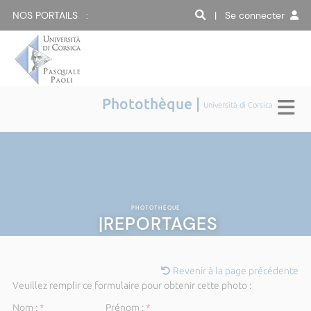
NOS PORTAILS :
| Se connecter
Photothèque |
Università di Corsica
PHOTOTHÈQUE
|REPORTAGES
Revenir à la page précédente
Veuillez remplir ce formulaire pour obtenir cette photo :
Nom :
*
Prénom :
*