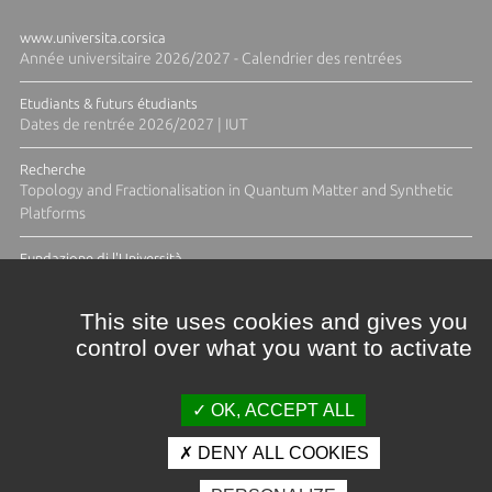
www.universita.corsica
Année universitaire 2026/2027 - Calendrier des rentrées
Etudiants & futurs étudiants
Dates de rentrée 2026/2027 | IUT
Recherche
Topology and Fractionalisation in Quantum Matter and Synthetic
Platforms
Fundazione di l'Università
Résidence Ange Tomasi "Lagune and Zeste" avec la photographe
Diane Moulenc
This site uses cookies and gives you
control over what you want to activate
TOUTES LES ACTUS
OK, ACCEPT ALL
DENY ALL COOKIES
Crédits et mentions légales