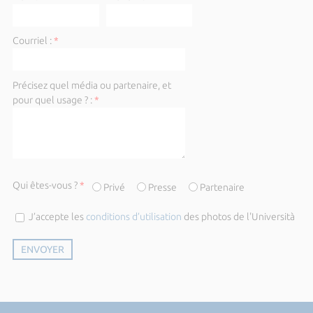
Courriel :
*
Précisez quel média ou partenaire, et
pour quel usage ? :
*
Qui êtes-vous ?
*
Privé
Presse
Partenaire
J’accepte les
conditions d’utilisation
des photos de l'Università