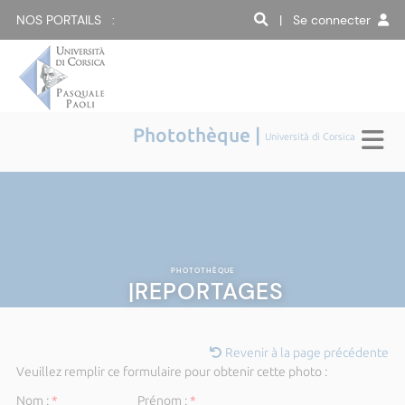
NOS PORTAILS :
| Se connecter
Photothèque |
Università di Corsica
PHOTOTHÈQUE
|REPORTAGES
Revenir à la page précédente
Veuillez remplir ce formulaire pour obtenir cette photo :
Nom :
*
Prénom :
*