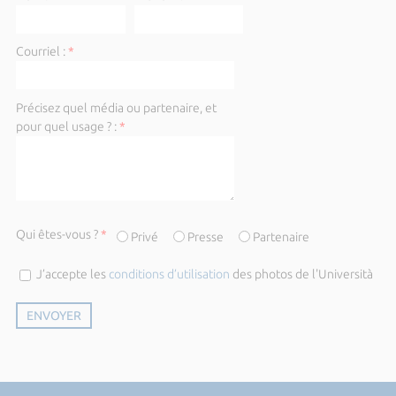
Courriel :
*
Précisez quel média ou partenaire, et
pour quel usage ? :
*
Qui êtes-vous ?
*
Privé
Presse
Partenaire
J’accepte les
conditions d’utilisation
des photos de l'Università