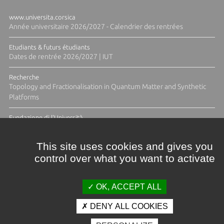
www.universita.corsica
Année universitaire 2026/2027 - Calendrier des rentrées
Etudiants & futurs étudiants
Dates de rentrée 2026/2027 | IUT
Recherche
Topology and Fractionalisation in Quantum Matter and Synthetic
Platforms
Fundazione di l'Università
Résidence Ange Tomasi "Lagune and Zeste" avec la photographe
Diane Moulenc
This site uses cookies and gives you
control over what you want to activate
TOUTES LES ACTUS
OK, ACCEPT ALL
DENY ALL COOKIES
Crédits et mentions légales