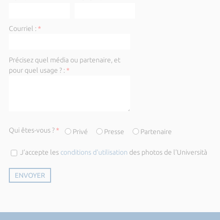
Courriel :
*
Précisez quel média ou partenaire, et
pour quel usage ? :
*
Qui êtes-vous ?
*
Privé
Presse
Partenaire
J’accepte les
conditions d’utilisation
des photos de l'Università