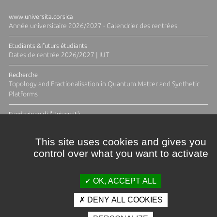
www.universita.corsica
Année universitaire 2026/2027 - Calendrier des rentrées
Etudiants & futurs étudiants
Dates de rentrée 2026/2027 | IUT
Recherche
Topology and Fractionalisation in Quantum Matter and Synthetic
Platforms
Fundazione di l'Università
Résidence Ange Tomasi "Lagune and Zeste" avec la photographe
Diane Moulenc
This site uses cookies and gives you
control over what you want to activate
TOUTES LES ACTUS
OK, ACCEPT ALL
DENY ALL COOKIES
Crédits et mentions légales