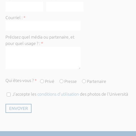
Courriel :
*
Précisez quel média ou partenaire, et
pour quel usage ? :
*
Qui êtes-vous ?
*
Privé
Presse
Partenaire
J’accepte les
conditions d’utilisation
des photos de l'Università