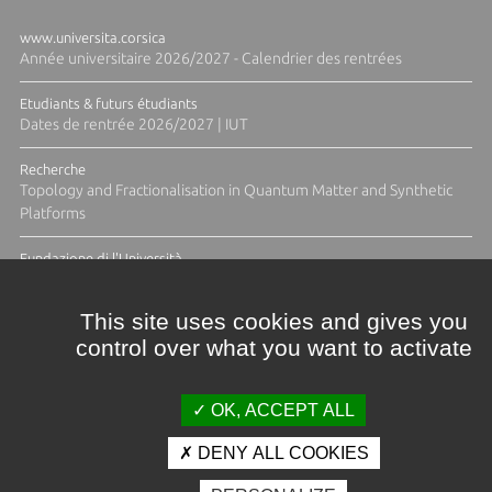
www.universita.corsica
Année universitaire 2026/2027 - Calendrier des rentrées
Etudiants & futurs étudiants
Dates de rentrée 2026/2027 | IUT
Recherche
Topology and Fractionalisation in Quantum Matter and Synthetic
Platforms
Fundazione di l'Università
Résidence Ange Tomasi "Lagune and Zeste" avec la photographe
Diane Moulenc
This site uses cookies and gives you
control over what you want to activate
TOUTES LES ACTUS
OK, ACCEPT ALL
DENY ALL COOKIES
Crédits et mentions légales