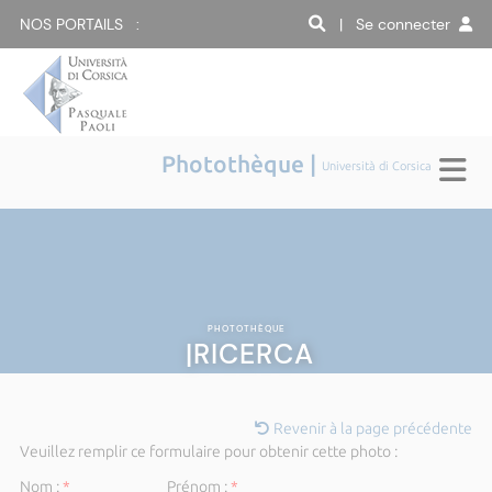
NOS PORTAILS :
| Se connecter
Photothèque |
Università di Corsica
PHOTOTHÈQUE
|RICERCA
Revenir à la page précédente
Veuillez remplir ce formulaire pour obtenir cette photo :
Nom :
*
Prénom :
*