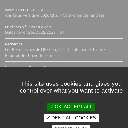
www.universita.corsica
Année universitaire 2026/2027 - Calendrier des rentrées
Etudiants & futurs étudiants
Dates de rentrée 2026/2027 | IUT
Recherche
Les Rendez-vous de l'IES Cargèse : Quantiquement votre :
Pourquoi les trains flottent-ils ?
Fundazione di l'Università
Résidence Ange Tomasi "Lagune and Zeste" avec la photographe
Diane Moulenc
This site uses cookies and gives you
control over what you want to activate
TOUTES LES ACTUS
OK, ACCEPT ALL
DENY ALL COOKIES
Crédits et mentions légales