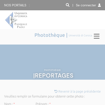
NOS PORTAILS :
| Se connecter
Photothèque |
Università di Corsica
PHOTOTHÈQUE
|REPORTAGES
Revenir à la page précédente
Veuillez remplir ce formulaire pour obtenir cette photo :
Nom :
*
Prénom :
*