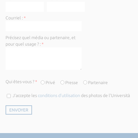
Courriel :
*
Précisez quel média ou partenaire, et
pour quel usage ? :
*
Qui êtes-vous ?
*
Privé
Presse
Partenaire
J’accepte les
conditions d’utilisation
des photos de l'Università