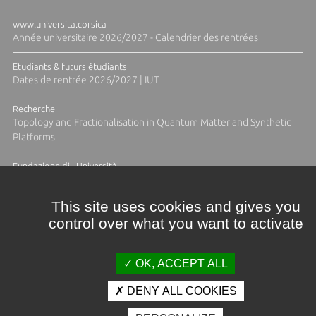
www.universita.corsica
Année universitaire 2026/2027 - Calendrier des rentrées
Etudiants & futurs étudiants
Dates de rentrée 2026/2027 | IUT
Recherche
Topology and Fractionalisation in Quantum Matter and Synthetic
Platforms
Fundazione di l'Università
Résidence Ange Tomasi "Lagune and Zeste" avec la photographe
Diane Moulenc
This site uses cookies and gives you
control over what you want to activate
TOUTES LES ACTUS
OK, ACCEPT ALL
DENY ALL COOKIES
Crédits et mentions légales