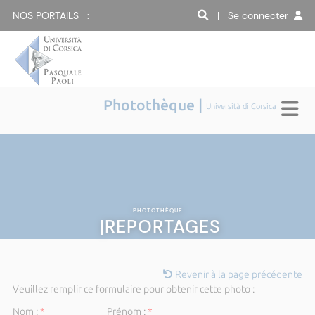
NOS PORTAILS :
| Se connecter
Photothèque |
Università di Corsica
PHOTOTHÈQUE
|REPORTAGES
Revenir à la page précédente
Veuillez remplir ce formulaire pour obtenir cette photo :
Nom :
*
Prénom :
*