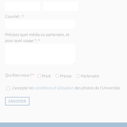
Courriel :
*
Précisez quel média ou partenaire, et
pour quel usage ? :
*
Qui êtes-vous ?
*
Privé
Presse
Partenaire
J’accepte les
conditions d’utilisation
des photos de l'Università