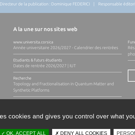
recteur de la publication : Dominique FEDERICI | Responsable éditoria
A la une sur nos sites web
www.universita.corsica
Fund
Année universitaire 2026/2027 - Calendrier des rentrées
Rés
pho
Etudiants & futurs étudiants
Dates de rentrée 2026/2027 | IUT
Recherche
Topology and Fractionalisation in Quantum Matter and
Synthetic Platforms
ses cookies and gives you control over what you
OK, ACCEPT ALL
DENY ALL COOKIES
PERSO