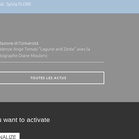
l : Sylvia FLORE
azione di l'Università
idence Ange Tomasi "Lagune and Zeste" avec la
tographe Diane Moulenc
TOUTES LES ACTUS
 want to activate
NALIZE