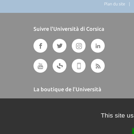
Plan du site
| Di
Suivre l'Università di Corsica
La boutique de l'Università
A BUTTEGUCCIA
This site u