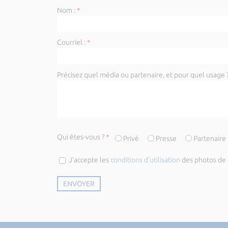
Nom :
*
Courriel :
*
Précisez quel média ou partenaire, et pour quel usage ?
Qui êtes-vous ?
*
Privé
Presse
Partenaire
J’accepte les
conditions d’utilisation
des photos de l