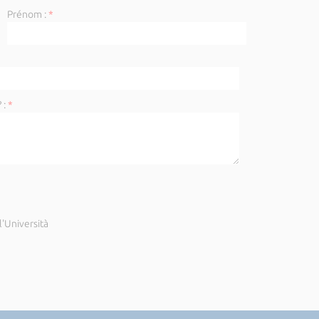
Prénom :
*
 :
*
'Università