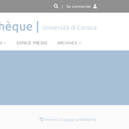
| Se connecter
hèque |
Università di Corsica
N
ESPACE PRESSE
ARCHIVES
Revenir à la page précédente