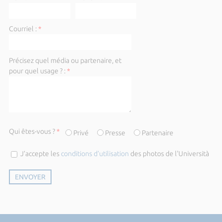
Courriel :
*
Précisez quel média ou partenaire, et
pour quel usage ? :
*
Qui êtes-vous ?
*
Privé
Presse
Partenaire
J’accepte les
conditions d’utilisation
des photos de l'Università