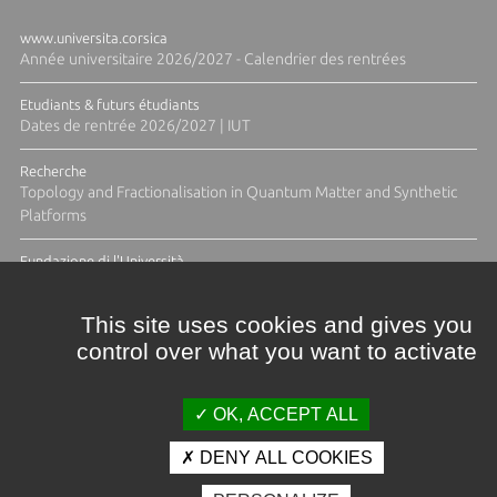
www.universita.corsica
Année universitaire 2026/2027 - Calendrier des rentrées
Etudiants & futurs étudiants
Dates de rentrée 2026/2027 | IUT
Recherche
Topology and Fractionalisation in Quantum Matter and Synthetic
Platforms
Fundazione di l'Università
Résidence Ange Tomasi "Lagune and Zeste" avec la photographe
Diane Moulenc
This site uses cookies and gives you
control over what you want to activate
TOUTES LES ACTUS
OK, ACCEPT ALL
DENY ALL COOKIES
Crédits et mentions légales