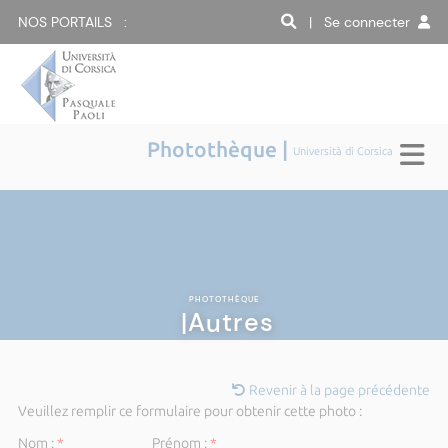
NOS PORTAILS :
| Se connecter
Photothèque |
Università di Corsica
PHOTOTHÈQUE
|Autres
Revenir à la page précédente
Veuillez remplir ce formulaire pour obtenir cette photo :
Nom :
*
Prénom :
*