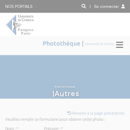
NOS PORTAILS :
| Se connecter
Photothèque |
Università di Corsica
PHOTOTHÈQUE
|Autres
Revenir à la page précédente
Veuillez remplir ce formulaire pour obtenir cette photo :
Nom :
*
Prénom :
*