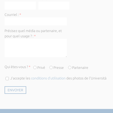
Courriel :
*
Précisez quel média ou partenaire, et
pour quel usage ? :
*
Qui êtes-vous ?
*
Privé
Presse
Partenaire
J’accepte les
conditions d’utilisation
des photos de l'Università