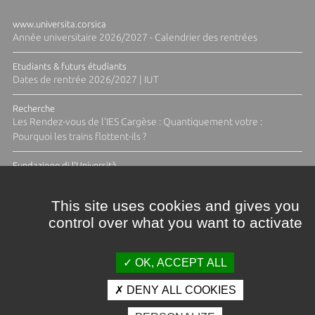
www.universita.corsica
Année universitaire 2026/2027 - Calendrier des rentrées
Etudiants & futurs étudiants
Dates de rentrée 2026/2027 | IUT
Recherche
Les Rendez-vous de l'IES Cargèse : Quantiquement votre :
Pourquoi les trains flottent-ils ?
Fundazione di l'Università
Résidence Ange Tomasi "Lagune and Zeste" avec la photographe
Diane Moulenc
This site uses cookies and gives you
control over what you want to activate
TOUTES LES ACTUS
OK, ACCEPT ALL
DENY ALL COOKIES
Crédits et mentions légales