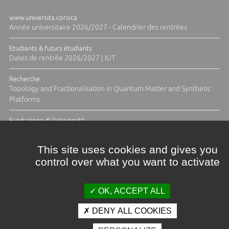
www.universita.corsica
Année universitaire 2026/2027 - Calendrier des rentrées
Etudiants & futurs étudiants
Dates de rentrée 2026/2027 | IUT
Recherche
Topology and Fractionalisation in Quantum Matter and Synthetic
Platforms
Fundazione di l'Università
Résidence Ange Tomasi "Lagune and Zeste" avec la photographe
Diane Moulenc
This site uses cookies and gives you
control over what you want to activate
TOUTES LES ACTUS
OK, ACCEPT ALL
DENY ALL COOKIES
Crédits et mentions légales