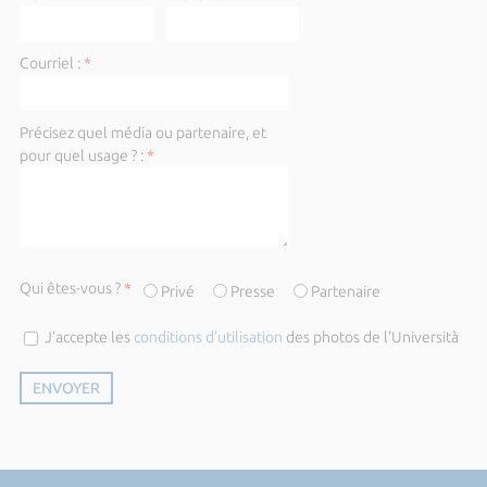
Courriel :
*
Précisez quel média ou partenaire, et
pour quel usage ? :
*
Qui êtes-vous ?
*
Privé
Presse
Partenaire
J’accepte les
conditions d’utilisation
des photos de l'Università