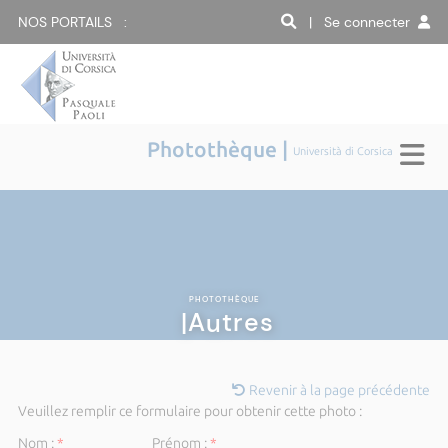
NOS PORTAILS :
| Se connecter
Photothèque |
Università di Corsica
PHOTOTHÈQUE
|Autres
Revenir à la page précédente
Veuillez remplir ce formulaire pour obtenir cette photo :
Nom :
*
Prénom :
*