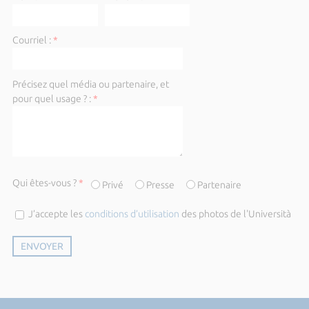
Courriel :
*
Précisez quel média ou partenaire, et
pour quel usage ? :
*
Qui êtes-vous ?
*
Privé
Presse
Partenaire
J’accepte les
conditions d’utilisation
des photos de l'Università