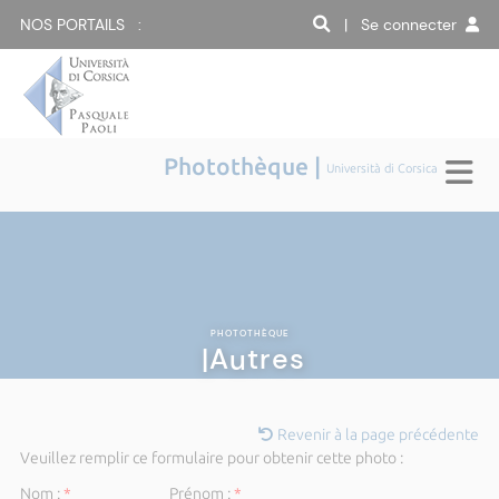
NOS PORTAILS :
| Se connecter
Photothèque |
Università di Corsica
PHOTOTHÈQUE
|Autres
Revenir à la page précédente
Veuillez remplir ce formulaire pour obtenir cette photo :
Nom :
*
Prénom :
*