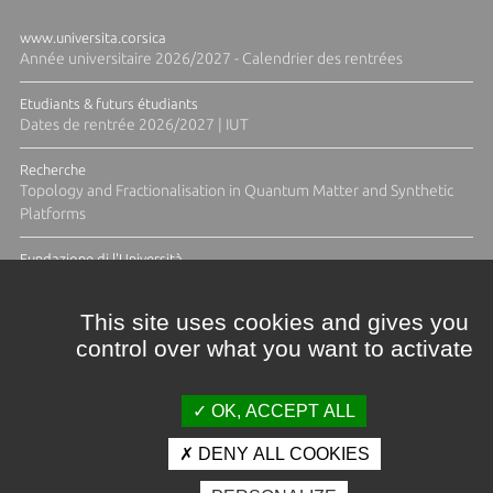
www.universita.corsica
Année universitaire 2026/2027 - Calendrier des rentrées
Etudiants & futurs étudiants
Dates de rentrée 2026/2027 | IUT
Recherche
Topology and Fractionalisation in Quantum Matter and Synthetic
Platforms
Fundazione di l'Università
Résidence Ange Tomasi "Lagune and Zeste" avec la photographe
Diane Moulenc
This site uses cookies and gives you
control over what you want to activate
TOUTES LES ACTUS
OK, ACCEPT ALL
DENY ALL COOKIES
Crédits et mentions légales