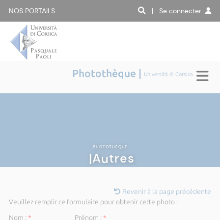
NOS PORTAILS :
| Se connecter
Photothèque |
Università di Corsica
PHOTOTHÈQUE
|Autres
Revenir à la page précédente
Veuillez remplir ce formulaire pour obtenir cette photo :
Nom :
*
Prénom :
*