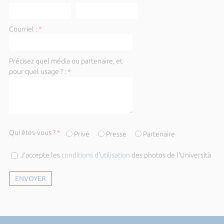
Courriel :
*
Précisez quel média ou partenaire, et
pour quel usage ? :
*
Qui êtes-vous ?
*
Privé
Presse
Partenaire
J’accepte les
conditions d’utilisation
des photos de l'Università