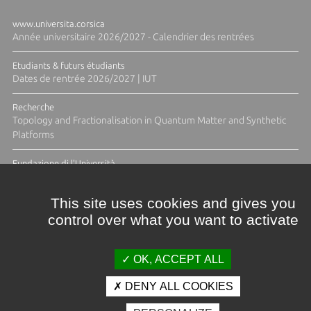
www.universita.corsica
Année universitaire 2026/2027 - Calendrier des rentrées
Etudiants & futurs étudiants
Dates de rentrée 2026/2027 | IUT
Recherche
Topology and Fractionalisation in Quantum Matter and Synthetic
Platforms
Fundazione di l'Università
Résidence Ange Tomasi "Lagune and Zeste" avec la photographe
Diane Moulenc
This site uses cookies and gives you
control over what you want to activate
TOUTES LES ACTUS
OK, ACCEPT ALL
DENY ALL COOKIES
Crédits et mentions légales