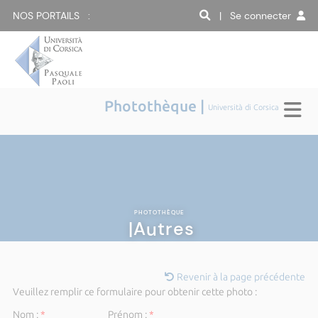
NOS PORTAILS :
| Se connecter
Photothèque |
Università di Corsica
PHOTOTHÈQUE
|Autres
Revenir à la page précédente
Veuillez remplir ce formulaire pour obtenir cette photo :
Nom :
*
Prénom :
*