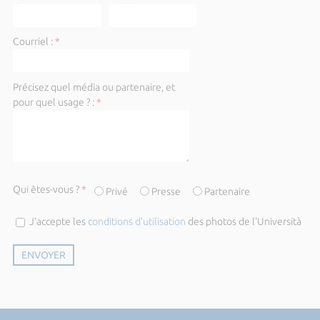
Courriel :
*
Précisez quel média ou partenaire, et
pour quel usage ? :
*
Qui êtes-vous ?
*
Privé
Presse
Partenaire
J’accepte les
conditions d’utilisation
des photos de l'Università