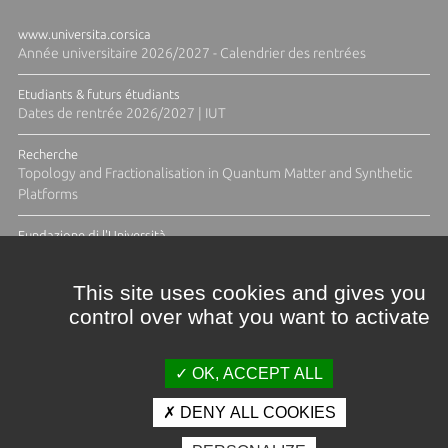
www.universita.corsica
Année universitaire 2026/2027 - Calendrier des rentrées
Etudiants & futurs étudiants
Dates de rentrée 2026/2027 | IUT
Recherche
Topology and Fractionalisation in Quantum Matter and Synthetic
Platforms
Fundazione di l'Università
Résidence Ange Tomasi "Lagune and Zeste" avec la photographe
Diane Moulenc
This site uses cookies and gives you
control over what you want to activate
TOUTES LES ACTUS
OK, ACCEPT ALL
DENY ALL COOKIES
Crédits et mentions légales