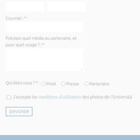
Courriel :
*
Précisez quel média ou partenaire, et
pour quel usage ? :
*
Qui êtes-vous ?
*
Privé
Presse
Partenaire
J’accepte les
conditions d’utilisation
des photos de l'Università