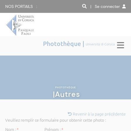
NOS PORTAILS :
| Se connecter
Photothèque |
Università di Corsica
PHOTOTHÈQUE
|Autres
Revenir à la page précédente
Veuillez remplir ce formulaire pour obtenir cette photo :
Nom :
*
Prénom :
*