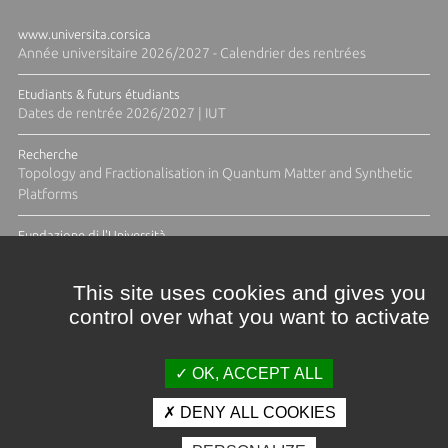
www.universita.corsica
Année universitaire 2026/2027 - Calendrier des rentrées
Etudiants & futurs étudiants
Dates de rentrée 2026/2027 | IUT
Recherche
Topology and Fractionalisation in Quantum Matter and Synthetic
Platforms
Fundazione di l'Università
Résidence Ange Tomasi "Lagune and Zeste" avec la photographe
Diane Moulenc
This site uses cookies and gives you
control over what you want to activate
TOUTES LES ACTUS
OK, ACCEPT ALL
DENY ALL COOKIES
Crédits et mentions légales