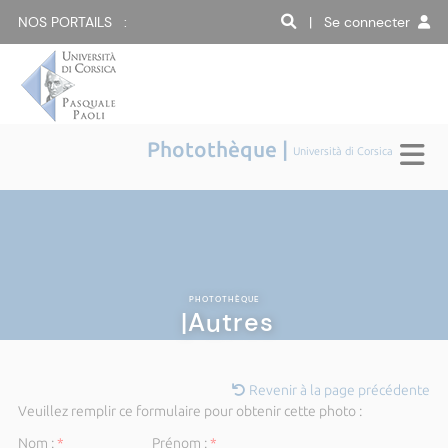
NOS PORTAILS :
| Se connecter
Photothèque |
Università di Corsica
PHOTOTHÈQUE
|Autres
Revenir à la page précédente
Veuillez remplir ce formulaire pour obtenir cette photo :
Nom :
*
Prénom :
*