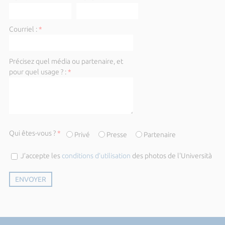
Courriel :
*
Précisez quel média ou partenaire, et
pour quel usage ? :
*
Qui êtes-vous ?
*
Privé
Presse
Partenaire
J’accepte les
conditions d’utilisation
des photos de l'Università