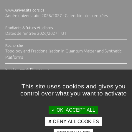
www.universita.corsica
Année universitaire 2026/2027 - Calendrier des rentrées
Etudiants & futurs étudiants
Dates de rentrée 2026/2027 | IUT
Recherche
Topology and Fractionalisation in Quantum Matter and Synthetic
Platforms
Fundazione di l'Università
Résidence Ange Tomasi "Lagune and Zeste" avec la photographe
Diane Moulenc
This site uses cookies and gives you
control over what you want to activate
TOUTES LES ACTUS
OK, ACCEPT ALL
DENY ALL COOKIES
Crédits et mentions légales