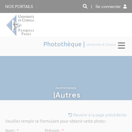
NOS PORTAILS :
| Se connecter
Photothèque |
Università di Corsica
PHOTOTHÈQUE
|Autres
Revenir à la page précédente
Veuillez remplir ce formulaire pour obtenir cette photo :
Nom :
*
Prénom :
*