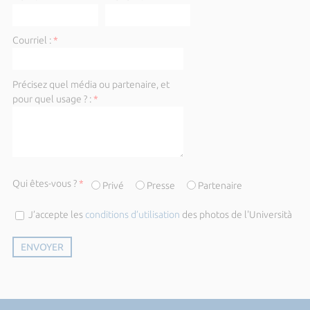
Courriel :
*
Précisez quel média ou partenaire, et
pour quel usage ? :
*
Qui êtes-vous ?
*
Privé
Presse
Partenaire
J’accepte les
conditions d’utilisation
des photos de l'Università