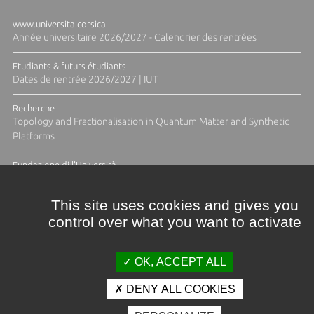
www.universita.corsica
Année universitaire 2026/2027 - Calendrier des rentrées
Etudiants & futurs étudiants
Dates de rentrée 2026/2027 | IUT
Recherche
Topology and Fractionalisation in Quantum Matter and Synthetic
Platforms
Fundazione di l'Università
Résidence Ange Tomasi "Lagune and Zeste" avec la photographe
Diane Moulenc
This site uses cookies and gives you
control over what you want to activate
TOUTES LES ACTUS
OK, ACCEPT ALL
DENY ALL COOKIES
Crédits et mentions légales