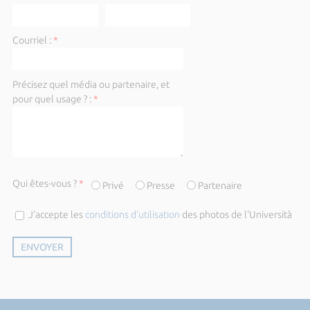
Courriel :
*
Précisez quel média ou partenaire, et
pour quel usage ? :
*
Qui êtes-vous ?
*
Privé
Presse
Partenaire
J’accepte les
conditions d’utilisation
des photos de l'Università