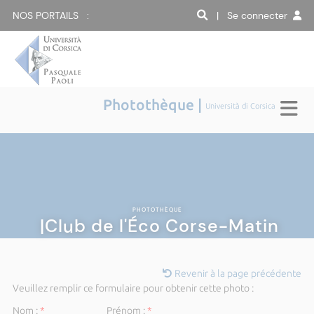
NOS PORTAILS :
| Se connecter
Photothèque |
Università di Corsica
PHOTOTHÈQUE
|Club de l'Éco Corse-Matin
Revenir à la page précédente
Veuillez remplir ce formulaire pour obtenir cette photo :
Nom :
*
Prénom :
*