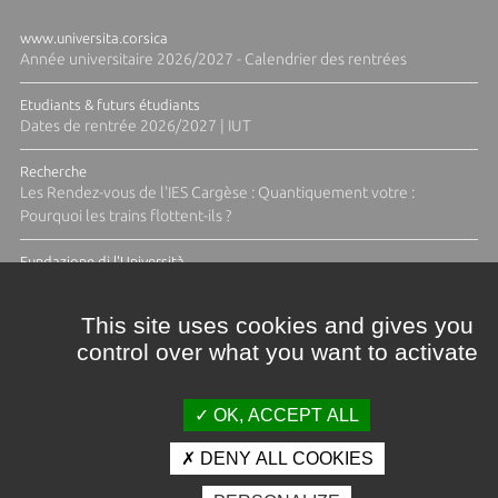
www.universita.corsica
Année universitaire 2026/2027 - Calendrier des rentrées
Etudiants & futurs étudiants
Dates de rentrée 2026/2027 | IUT
Recherche
Les Rendez-vous de l'IES Cargèse : Quantiquement votre :
Pourquoi les trains flottent-ils ?
Fundazione di l'Università
Résidence Ange Tomasi "Lagune and Zeste" avec la photographe
Diane Moulenc
This site uses cookies and gives you
control over what you want to activate
TOUTES LES ACTUS
OK, ACCEPT ALL
DENY ALL COOKIES
Crédits et mentions légales