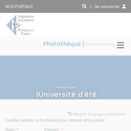
NOS PORTAILS :
| Se connecter
Photothèque |
Università di Corsica
PHOTOTHÈQUE
|Université d'été
Revenir à la page précédente
Veuillez remplir ce formulaire pour obtenir cette photo :
Nom :
*
Prénom :
*