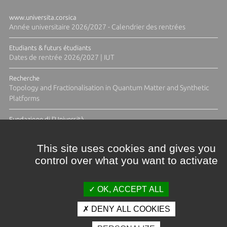
www.universita.corsica
Année universitaire 2026/2027 - Calendrier des rentrées
Etudiants & futurs étudiants
Dates de rentrée 2026/2027 | IUT
Recherche
Topology and Fractionalisation in Quantum Matter and Synthetic
Platforms
Fundazione di l'Università
Résidence Ange Tomasi "Lagune and Zeste" avec la photographe
Diane Moulenc
This site uses cookies and gives you
control over what you want to activate
TOUTES LES ACTUS
OK, ACCEPT ALL
DENY ALL COOKIES
Crédits et mentions légales