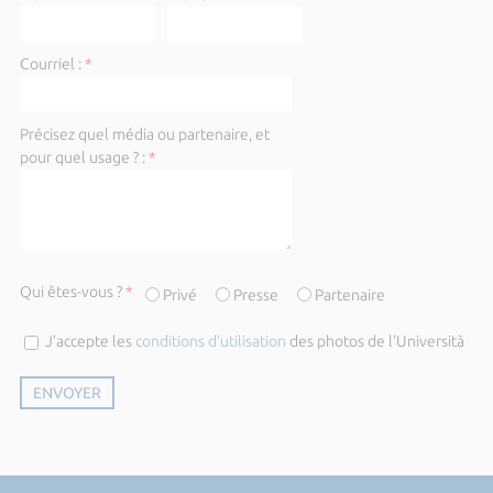
Courriel :
*
Précisez quel média ou partenaire, et
pour quel usage ? :
*
Qui êtes-vous ?
*
Privé
Presse
Partenaire
J’accepte les
conditions d’utilisation
des photos de l'Università