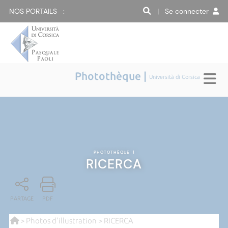
NOS PORTAILS :
| Se connecter
Photothèque |
Università di Corsica
PHOTOTHÈQUE
|
RICERCA
PARTAGE
PDF
>
Photos d'illustration
> RICERCA