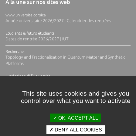
A la une sur nos sites web
www.universita.corsica
Année universitaire 2026/2027 - Calendrier des rentrées
Etudiants & futurs étudiants
Dates de rentrée 2026/2027 | IUT
Recherche
Topology and Fractionalisation in Quantum Matter and Synthetic
Platforms
Fundazione di l'Università
Résidence Ange Tomasi "Lagune and Zeste" avec la photographe
Diane Moulenc
This site uses cookies and gives you
control over what you want to activate
TOUTES LES ACTUS
OK, ACCEPT ALL
DENY ALL COOKIES