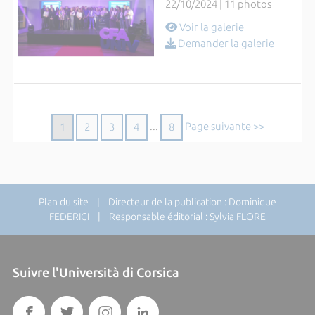
22/10/2024 | 11 photos
Voir la galerie
Demander la galerie
...
Page suivante >>
1
2
3
4
8
Plan du site
| Directeur de la publication : Dominique
FEDERICI | Responsable éditorial : Sylvia FLORE
Suivre l'Università di Corsica